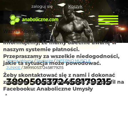
zaloguj się
Koszyk
Ważna informacja dla naszych klientów!
Informujemy, że mamy obecnie awarię w
naszym systemie płatności.
Przepraszamy za wszelkie niedogodności,
Strona główna
/
Spalacze
/
INFERNO MUSCLE
jakie ta sytuacja może powodować.
JUNKIE
/ 3899505372458179215
Żeby skontaktować się z nami i dokonać
3899505372458179215
zakupów - prosimy odwiedzić nasz profil na
Facebooku: Anaboliczne Umysły
×