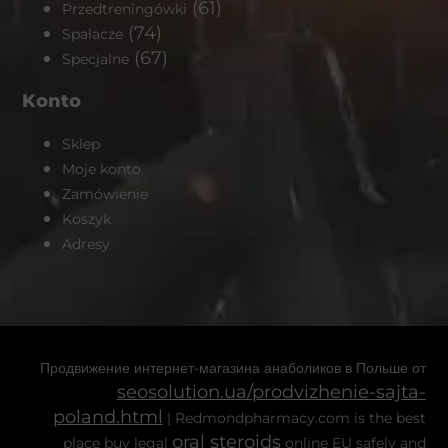
(61)
Przedtreningówki
(74)
Spalacze
(67)
Specjalne
Konto
Sklep
Moje konto
Zamówienie
Koszyk
Adresy
Продвижение интернет-магазина анаболиков в Польше от
seosolution.ua/prodvizhenie-sajta-
poland.html
| Redmondpharmacy.com is the best
oral steroids
place buy legal
online EU safely and