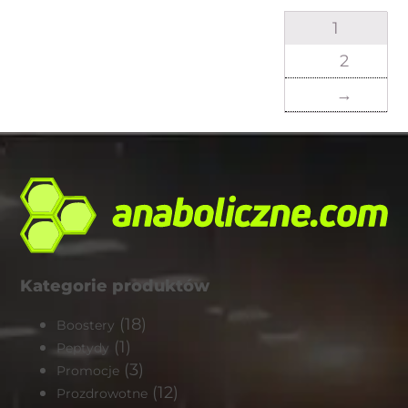
1
2
→
Kategorie produktów
(18)
Boostery
(1)
Peptydy
(3)
Promocje
(12)
Prozdrowotne