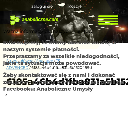
zaloguj się
Koszyk
Ważna informacja dla naszych klientów!
Informujemy, że mamy obecnie awarię w
naszym systemie płatności.
Przepraszamy za wszelkie niedogodności,
Strona główna
/
Spalacze
/
T5
jakie ta sytuacja może powodować.
ADVENCED
/ 6185a46b4d1fba831a5b1520499d
Żeby skontaktować się z nami i dokonać
6185a46b4d1fba831a5b1
zakupów - prosimy odwiedzić nasz profil na
Facebooku: Anaboliczne Umysły
×