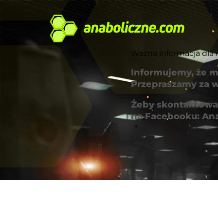
Ważna informacja dla 
Informujemy, że m
Przepraszamy za w
Żeby skontaktować
na Facebooku: An
×