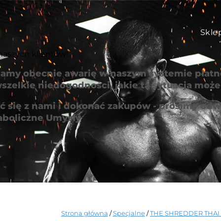
Skle
naszych klientów!
amy obecnie awarię w naszym systemie płatno
szelkie niedogodności, jakie ta sytuacja mo
 się z nami i dokonać zakupów - prosimy odwi
aboliczne Umysły
Strona główna
/
Specjalne
/
THE SHREDDER THAI