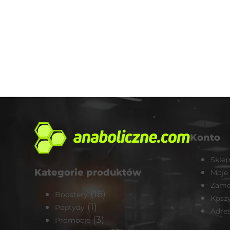
Konto
Sklep
Kategorie produktów
Moje
Zamó
(18)
Boostery
Kosz
(1)
Peptydy
Adre
(3)
Promocje