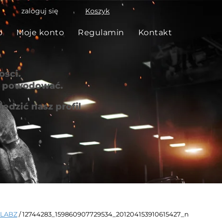
zaloguj się
Koszyk
p
Moje konto
Regulamin
Kontakt
ści.
że powodować.
edzić nasz profil
 LABZ
/ 12744283_159860907729534_201204153910615427_n