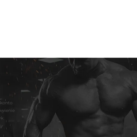
 konto
wienie
yk
sy