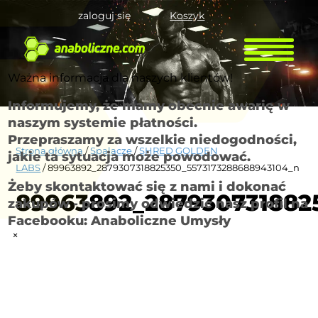
zaloguj się
Koszyk
Ważna informacja dla naszych klientów!
Informujemy, że mamy obecnie awarię w
naszym systemie płatności.
Przepraszamy za wszelkie niedogodności,
Strona główna
/
Spalacze
/
SHRED GOLDEN
jakie ta sytuacja może powodować.
LABS
/ 89963892_2879307318825350_5573173288688943104_n
Żeby skontaktować się z nami i dokonać
89963892_287930731882
zakupów - prosimy odwiedzić nasz profil na
Facebooku: Anaboliczne Umysły
×