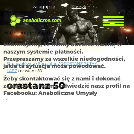
zaloguj się
Koszyk
Ważna informacja dla naszych klientów!
Informujemy, że mamy obecnie awarię w
naszym systemie płatności.
Przepraszamy za wszelkie niedogodności,
Strona główna
/
Specjalne
/
OROSTANZ-75 THAI
jakie ta sytuacja może powodować.
LABZ
/ orastanz 50
Żeby skontaktować się z nami i dokonać
orastanz 50
zakupów - prosimy odwiedzić nasz profil na
Facebooku: Anaboliczne Umysły
×