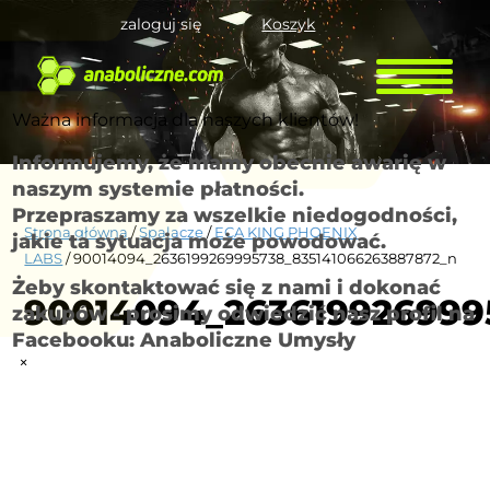
zaloguj się
Koszyk
Ważna informacja dla naszych klientów!
Informujemy, że mamy obecnie awarię w
naszym systemie płatności.
Przepraszamy za wszelkie niedogodności,
Strona główna
/
Spalacze
/
ECA KING PHOENIX
jakie ta sytuacja może powodować.
LABS
/ 90014094_2636199269995738_835141066263887872_n
Żeby skontaktować się z nami i dokonać
90014094_263619926999
zakupów - prosimy odwiedzić nasz profil na
Facebooku: Anaboliczne Umysły
×