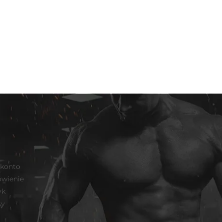
 konto
wienie
yk
sy