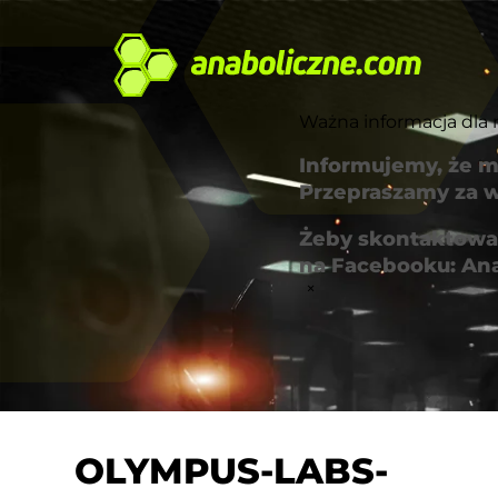
Ważna informacja dla 
Informujemy, że m
Przepraszamy za w
Żeby skontaktować
na Facebooku: An
×
OLYMPUS-LABS-