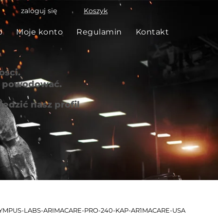
zaloguj się
Koszyk
p
Moje konto
Regulamin
Kontakt
ści.
że powodować.
edzić nasz profil
LYMPUS-LABS-ARIMACARE-PRO-240-KAP-AR1MACARE-USA