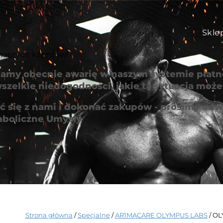
Skle
naszych klientów!
amy obecnie awarię w naszym systemie płatno
szelkie niedogodności, jakie ta sytuacja mo
 się z nami i dokonać zakupów - prosimy odwi
aboliczne Umysły
Strona główna
/
Specjalne
/
AR1MACARE OLYMPUS LABS
/ O