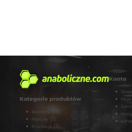
Konto
Sklep
Kategorie produktów
Moje
Zamó
(18)
Boostery
Kosz
(1)
Peptydy
Adre
(3)
Promocje