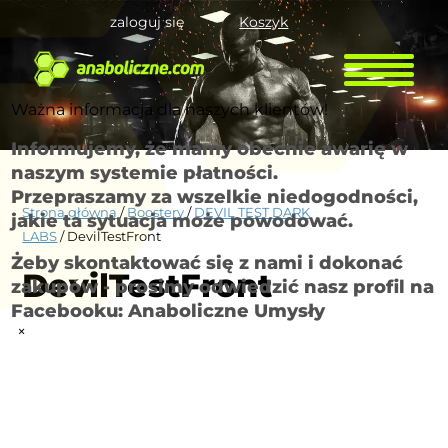
zaloguj się
Koszyk
Ważna informacja dla naszych klientów!
Informujemy, że mamy obecnie awarię w
naszym systemie płatności.
Przepraszamy za wszelkie niedogodności,
Strona główna
/
Boostery
/
DEVIL TEST DARK
jakie ta sytuacja może powodować.
LABS
/ DevilTestFront
Żeby skontaktować się z nami i dokonać
DevilTestFront
zakupów - prosimy odwiedzić nasz profil na
Facebooku: Anaboliczne Umysły
×