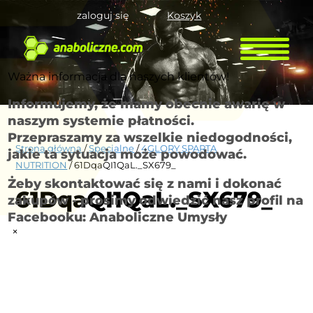
zaloguj się
Koszyk
Ważna informacja dla naszych klientów!
Informujemy, że mamy obecnie awarię w
naszym systemie płatności.
Przepraszamy za wszelkie niedogodności,
Strona główna
/
Specjalne
/
4GLORY SPARTA
jakie ta sytuacja może powodować.
NUTRITION
/ 61DqaQI1QaL._SX679_
Żeby skontaktować się z nami i dokonać
61DqaQI1QaL._SX679_
zakupów - prosimy odwiedzić nasz profil na
Facebooku: Anaboliczne Umysły
×