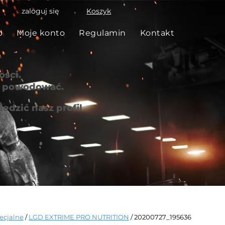
zaloguj się
Koszyk
p
Moje konto
Regulamin
Kontakt
ści.
że powodować.
edzić nasz profil
ecjalne
/
LGD EXTRIME PRO NUTRITION
/ 20200727_195636