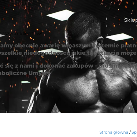
Skle
naszych klientów!
amy obecnie awarię w naszym systemie płatno
szelkie niedogodności, jakie ta sytuacja mo
 się z nami i dokonać zakupów - prosimy odwi
aboliczne Umysły
Strona główna
/
Sp