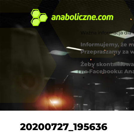
Ważna informacja dla 
Informujemy, że m
Przepraszamy za w
Żeby skontaktować
na Facebooku: An
×
20200727_195636