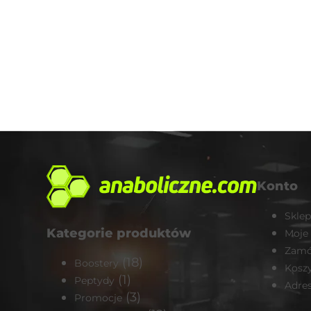
Konto
Sklep
Kategorie produktów
Moje
Zamó
(18)
Boostery
Kosz
(1)
Peptydy
Adre
(3)
Promocje