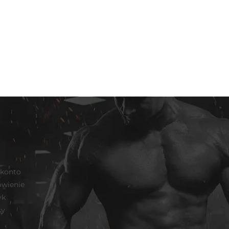
 konto
wienie
yk
sy