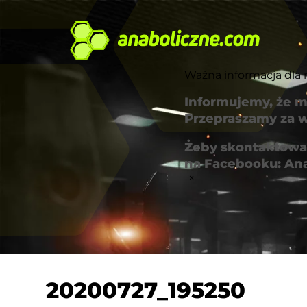
Ważna informacja dla 
Informujemy, że m
Przepraszamy za w
Żeby skontaktować
na Facebooku: An
×
20200727_195250