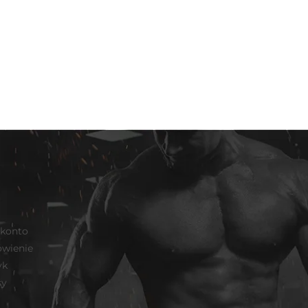
 konto
wienie
yk
sy