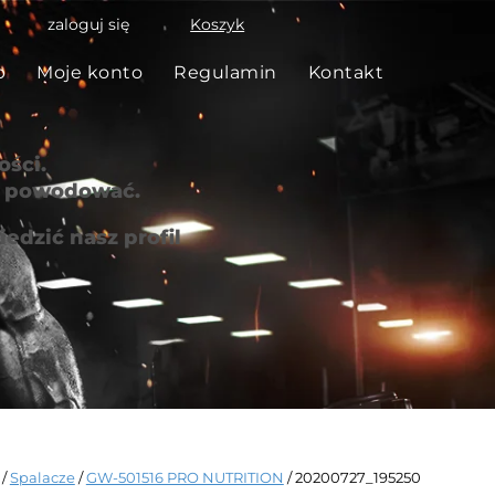
zaloguj się
Koszyk
p
Moje konto
Regulamin
Kontakt
ści.
że powodować.
edzić nasz profil
/
Spalacze
/
GW-501516 PRO NUTRITION
/ 20200727_195250