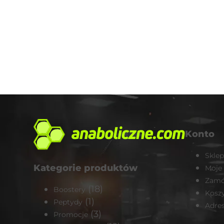
Konto
Sklep
Kategorie produktów
Moje
Zamó
(18)
Boostery
Kosz
(1)
Peptydy
Adre
(3)
Promocje