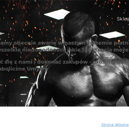
Skle
naszych klientów!
amy obecnie awarię w naszym systemie płatno
szelkie niedogodności, jakie ta sytuacja mo
 się z nami i dokonać zakupów - prosimy odwi
aboliczne Umysły
Strona główna