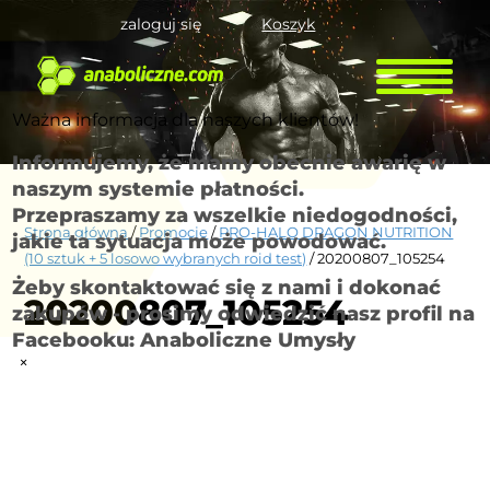
zaloguj się
Koszyk
Ważna informacja dla naszych klientów!
Informujemy, że mamy obecnie awarię w
naszym systemie płatności.
Przepraszamy za wszelkie niedogodności,
Strona główna
/
Promocje
/
PRO-HALO DRAGON NUTRITION
jakie ta sytuacja może powodować.
(10 sztuk + 5 losowo wybranych roid test)
/ 20200807_105254
Żeby skontaktować się z nami i dokonać
20200807_105254
zakupów - prosimy odwiedzić nasz profil na
Facebooku: Anaboliczne Umysły
×