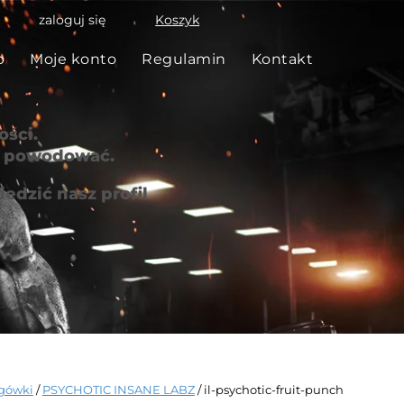
zaloguj się
Koszyk
p
Moje konto
Regulamin
Kontakt
ści.
że powodować.
edzić nasz profil
gówki
/
PSYCHOTIC INSANE LABZ
/ il-psychotic-fruit-punch