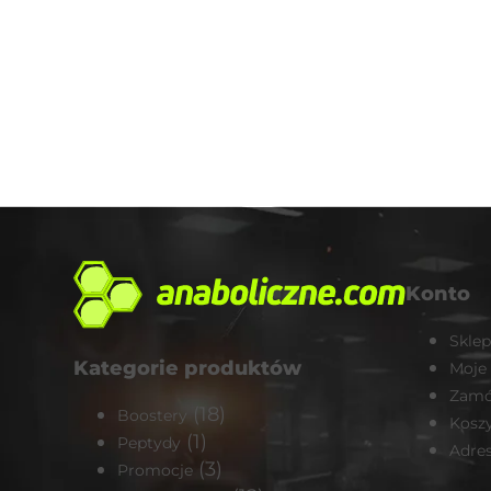
Konto
Sklep
Kategorie produktów
Moje
Zamó
(18)
Boostery
Kosz
(1)
Peptydy
Adre
(3)
Promocje