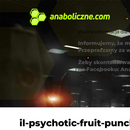
Ważna informacja dla 
Informujemy, że m
Przepraszamy za w
Żeby skontaktować
na Facebooku: An
×
il-psychotic-fruit-pun