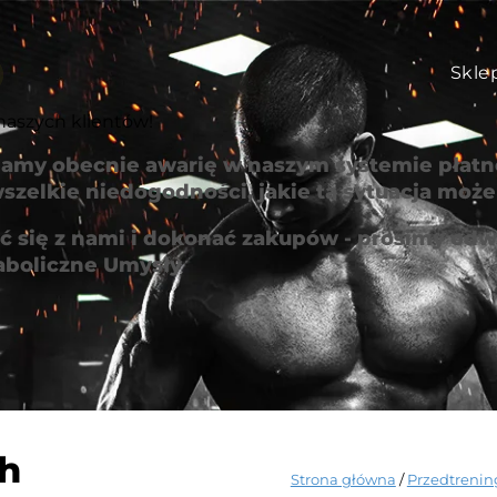
Skle
naszych klientów!
amy obecnie awarię w naszym systemie płatno
szelkie niedogodności, jakie ta sytuacja mo
 się z nami i dokonać zakupów - prosimy odwi
aboliczne Umysły
ch
Strona główna
/
Przedtrenin