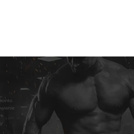
 konto
wienie
yk
sy