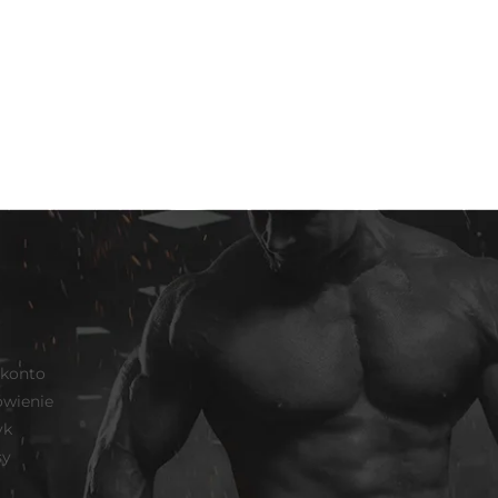
 konto
wienie
yk
sy