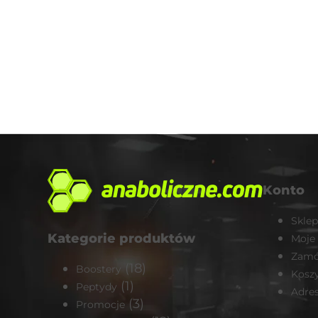
Konto
Sklep
Kategorie produktów
Moje
Zamó
(18)
Boostery
Kosz
(1)
Peptydy
Adre
(3)
Promocje