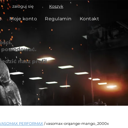
zaloguj się
Koszyk
p
Moje konto
Regulamin
Kontakt
ści.
że powodować.
edzić nasz profil
VASOMAX PERFORMAX
/ vasomax-orqange-mango_2000x