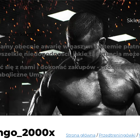
Skle
naszych klientów!
amy obecnie awarię w naszym systemie płatno
szelkie niedogodności, jakie ta sytuacja mo
 się z nami i dokonać zakupów - prosimy odwi
aboliczne Umysły
ngo_2000x
Strona główna
/
Przedtreningówki
/