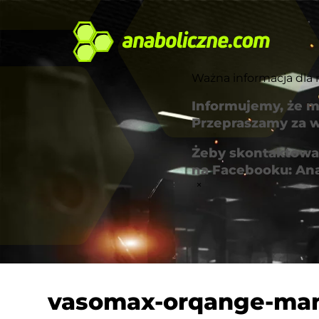
Ważna informacja dla 
Informujemy, że m
Przepraszamy za w
Żeby skontaktować
na Facebooku: An
×
vasomax-orqange-ma