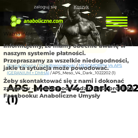
zaloguj się
Koszyk
Ważna informacja dla naszych klientów!
Informujemy, że mamy obecnie awarię w
naszym systemie płatności.
Przepraszamy za wszelkie niedogodności,
Strona główna
/
Przedtreningówki
/
MESOMORPH V4 APS
jakie ta sytuacja może powodować.
(GERANIUM + DMHA)
/ APS_Meso_V4_Dark_1022202 (1)
Żeby skontaktować się z nami i dokonać
APS_Meso_V4_Dark_102
zakupów - prosimy odwiedzić nasz profil na
Facebooku: Anaboliczne Umysły
(1)
×