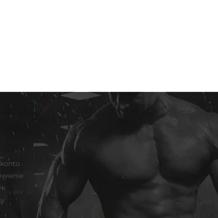
 konto
wienie
yk
sy