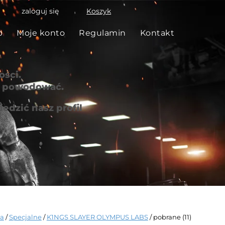
zaloguj się
Koszyk
p
Moje konto
Regulamin
Kontakt
ści.
że powodować.
edzić nasz profil
na
/
Specjalne
/
K1NGS SLAYER OLYMPUS LABS
/ pobrane (11)