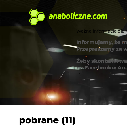
Ważna informacja dla 
Informujemy, że m
Przepraszamy za w
Żeby skontaktować
na Facebooku: An
×
pobrane (11)