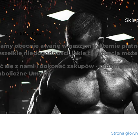
Skle
naszych klientów!
amy obecnie awarię w naszym systemie płatno
szelkie niedogodności, jakie ta sytuacja mo
 się z nami i dokonać zakupów - prosimy odwi
aboliczne Umysły
Strona głów