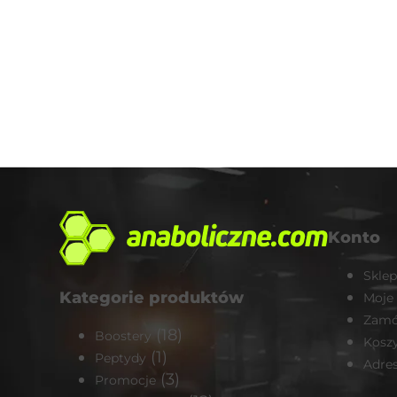
Konto
Sklep
Kategorie produktów
Moje
Zamó
(18)
Boostery
Kosz
(1)
Peptydy
Adre
(3)
Promocje