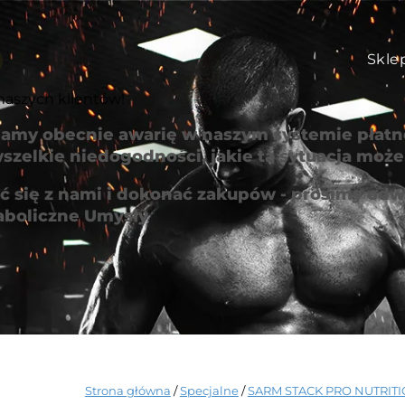
Skle
naszych klientów!
amy obecnie awarię w naszym systemie płatno
szelkie niedogodności, jakie ta sytuacja mo
 się z nami i dokonać zakupów - prosimy odwi
aboliczne Umysły
Strona główna
/
Specjalne
/
SARM STACK PRO NUTRIT