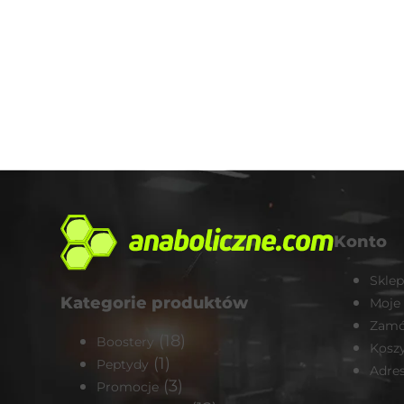
Konto
Sklep
Kategorie produktów
Moje
Zamó
(18)
Boostery
Kosz
(1)
Peptydy
Adre
(3)
Promocje