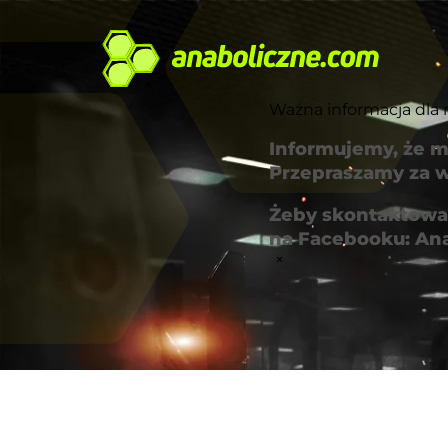
Ważna informacja dla 
Informujemy, że m
Przepraszamy za w
Żeby skontaktować
na Facebooku: An
×