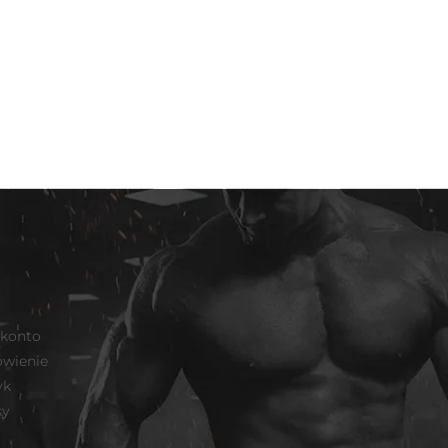
 konto
wienie
yk
sy