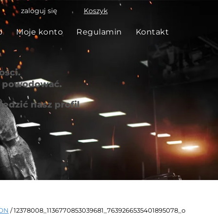
zaloguj się
Koszyk
p
Moje konto
Regulamin
Kontakt
ści.
że powodować.
edzić nasz profil
ION
/ 12378008_1136770853039681_7639266535401895078_o