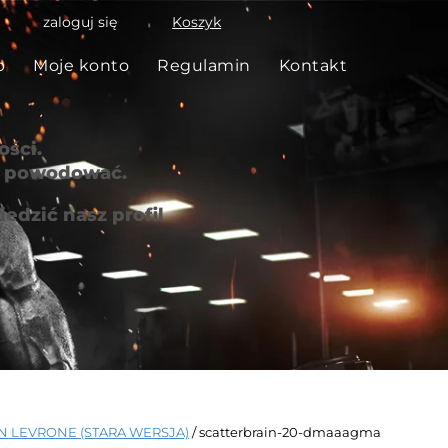
zaloguj się
Koszyk
p
Moje konto
Regulamin
Kontakt
ści.
że powodować.
edzić nasz profil
IN LEVRONE (STARA WERSJA)
/ scatterbrain-20-dmaaagma