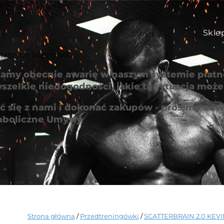
Skle
naszych klientów!
amy obecnie awarię w naszym systemie płatno
szelkie niedogodności, jakie ta sytuacja mo
 się z nami i dokonać zakupów - prosimy odwi
aboliczne Umysły
Strona główna
/
Przedtreningówki
/
SCATTERBRAIN 2.0 KEV