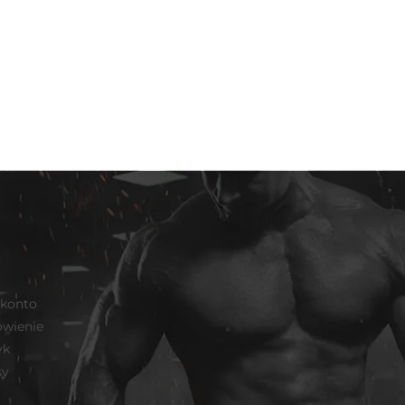
 konto
wienie
yk
sy