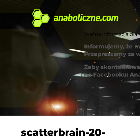
Ważna informacja dla 
Informujemy, że m
Przepraszamy za w
Żeby skontaktować
na Facebooku: An
×
scatterbrain-20-