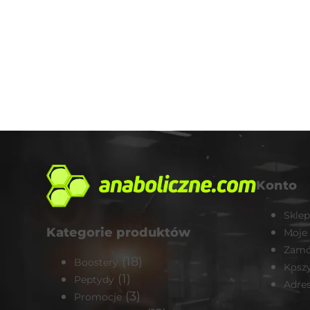
Konto
Sklep
Kategorie produktów
Moje
Zamó
(18)
Boostery
Kosz
(1)
Peptydy
Adre
(3)
Promocje