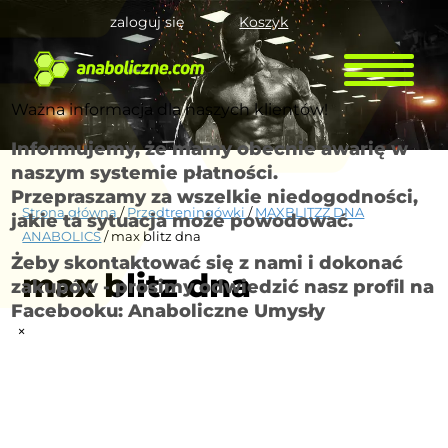
zaloguj się
Koszyk
Ważna informacja dla naszych klientów!
Informujemy, że mamy obecnie awarię w
naszym systemie płatności.
Przepraszamy za wszelkie niedogodności,
Strona główna
/
Przedtreningówki
/
MAXBLITZZ DNA
jakie ta sytuacja może powodować.
ANABOLICS
/ max blitz dna
Żeby skontaktować się z nami i dokonać
max blitz dna
zakupów - prosimy odwiedzić nasz profil na
Facebooku: Anaboliczne Umysły
×