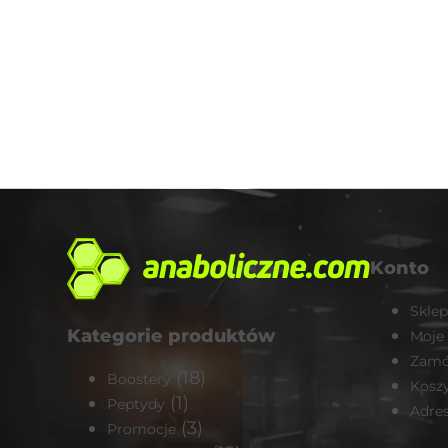
Konto
Sklep
Kategorie produktów
Moje
Zamó
(18)
Boostery
Kosz
(1)
Peptydy
Adre
(3)
Promocje