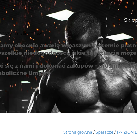
Skle
naszych klientów!
amy obecnie awarię w naszym systemie płatno
szelkie niedogodności, jakie ta sytuacja mo
 się z nami i dokonać zakupów - prosimy odwi
aboliczne Umysły
Strona główna
/
Spalacze
/
T-7 ZION 