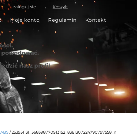
zaloguj się
Koszyk
p
Moje konto
Regulamin
Kontakt
ści.
że powodować.
edzić nasz profil
LABS
/ 253951131_568398770913152_8381307224790797558_n