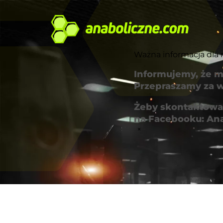
Ważna informacja dla 
Informujemy, że m
Przepraszamy za w
Żeby skontaktować
na Facebooku: An
×