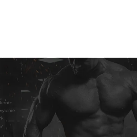
 konto
wienie
yk
sy