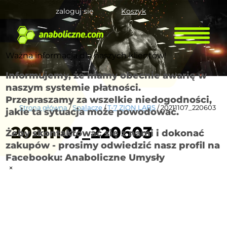
zaloguj się
Koszyk
Ważna informacja dla naszych klientów!
Informujemy, że mamy obecnie awarię w
naszym systemie płatności.
Przepraszamy za wszelkie niedogodności,
Strona główna
/
Spalacze
/
T-7 ZION LABS
/ 20211107_220603
jakie ta sytuacja może powodować.
20211107_220603
Żeby skontaktować się z nami i dokonać
zakupów - prosimy odwiedzić nasz profil na
Facebooku: Anaboliczne Umysły
×