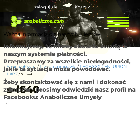
zaloguj się
Koszyk
Ważna informacja dla naszych klientów!
Informujemy, że mamy obecnie awarię w
naszym systemie płatności.
Przepraszamy za wszelkie niedogodności,
Strona główna
/
Przedtreningówki
/
REGE XXX CENTURION
jakie ta sytuacja może powodować.
LABZ
/ s-l640
Żeby skontaktować się z nami i dokonać
s-l640
zakupów - prosimy odwiedzić nasz profil na
Facebooku: Anaboliczne Umysły
×