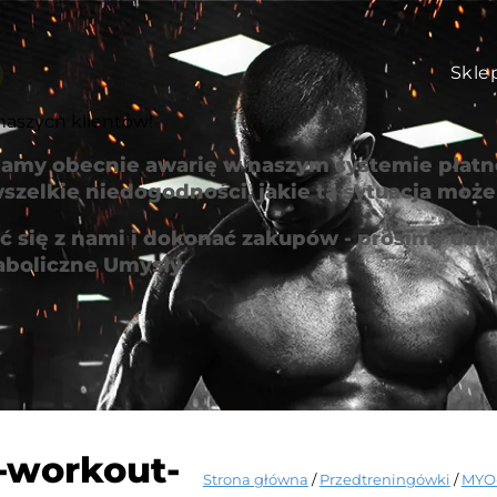
Skle
naszych klientów!
amy obecnie awarię w naszym systemie płatno
szelkie niedogodności, jakie ta sytuacja mo
 się z nami i dokonać zakupów - prosimy odwi
aboliczne Umysły
-workout-
Strona główna
/
Przedtreningówki
/
MYO-