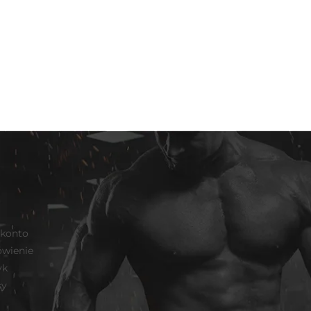
 konto
wienie
yk
sy