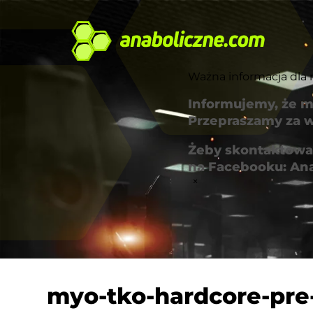
Ważna informacja dla 
Informujemy, że m
Przepraszamy za w
Żeby skontaktować
na Facebooku: An
×
myo-tko-hardcore-pre