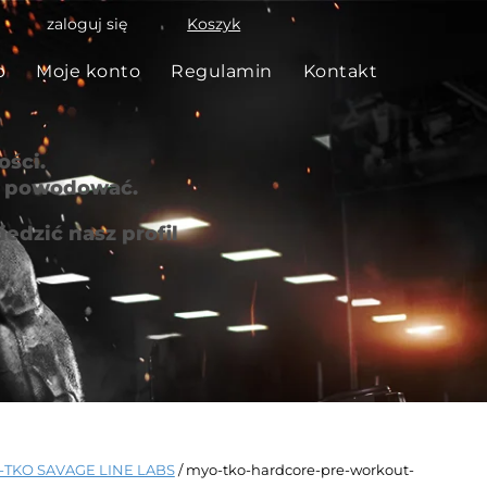
zaloguj się
Koszyk
p
Moje konto
Regulamin
Kontakt
ści.
że powodować.
edzić nasz profil
TKO SAVAGE LINE LABS
/ myo-tko-hardcore-pre-workout-