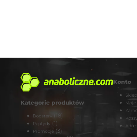
Konto
Sklep
Kategorie produktów
Moje
Zamó
(18)
Boostery
Kosz
(1)
Peptydy
Adre
(3)
Promocje