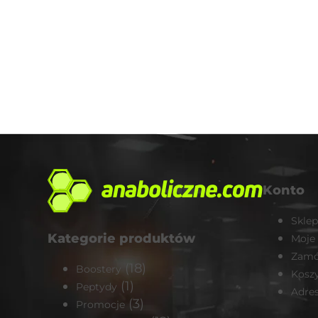
Konto
Sklep
Kategorie produktów
Moje
Zamó
(18)
Boostery
Kosz
(1)
Peptydy
Adre
(3)
Promocje