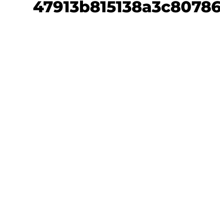
47913b815138a3c8078