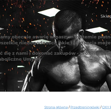
Skle
naszych klientów!
amy obecnie awarię w naszym systemie płatno
szelkie niedogodności, jakie ta sytuacja mo
 się z nami i dokonać zakupów - prosimy odwi
aboliczne Umysły
Strona główna
/
Przedtreningówki
/
OXY 