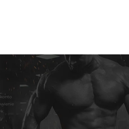
 konto
wienie
yk
sy