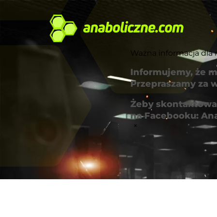
Ważna informacja dla 
Informujemy, że m
Przepraszamy za w
Żeby skontaktować
na Facebooku: An
×