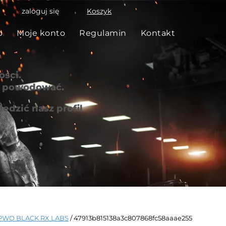
zaloguj się
Koszyk
p
Moje konto
Regulamin
Kontakt
ści.
że powodować.
edzić nasz profil
PWO BLACK RX LABS
/ 47913b815138a3c807868fc58aaae255