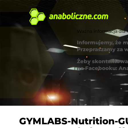
Ważna informacja dla 
Informujemy, że m
Przepraszamy za w
Żeby skontaktować
na Facebooku: An
×
GYMLABS-Nutrition-G