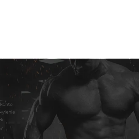
 konto
wienie
yk
sy