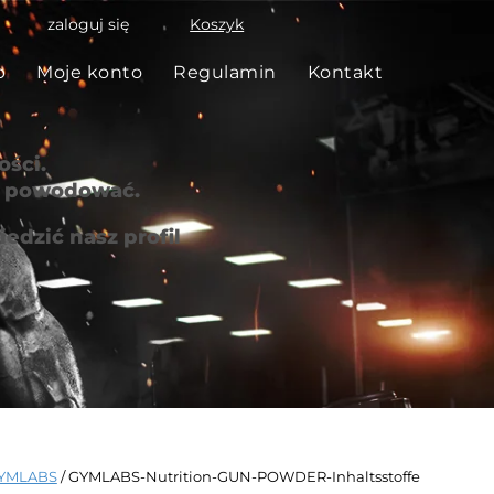
zaloguj się
Koszyk
p
Moje konto
Regulamin
Kontakt
ści.
że powodować.
edzić nasz profil
YMLABS
/ GYMLABS-Nutrition-GUN-POWDER-Inhaltsstoffe