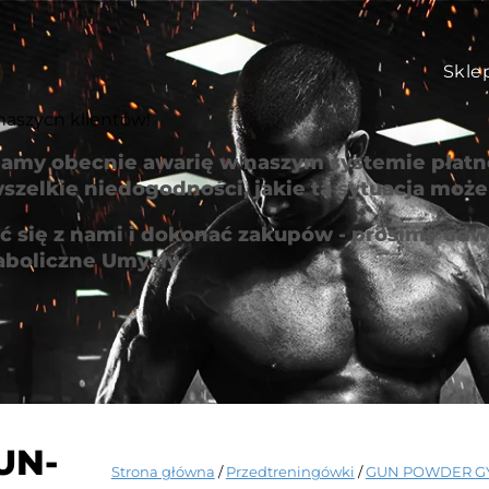
Skle
naszych klientów!
amy obecnie awarię w naszym systemie płatno
szelkie niedogodności, jakie ta sytuacja mo
 się z nami i dokonać zakupów - prosimy odwi
aboliczne Umysły
UN-
Strona główna
/
Przedtreningówki
/
GUN POWDER G