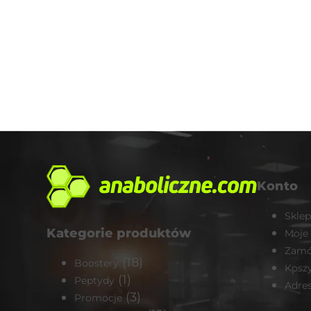
Konto
Sklep
Kategorie produktów
Moje
Zamó
(18)
Boostery
Kosz
(1)
Peptydy
Adre
(3)
Promocje