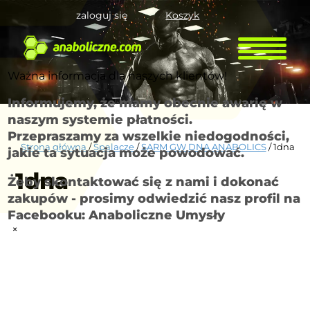
zaloguj się
Koszyk
Ważna informacja dla naszych klientów!
Informujemy, że mamy obecnie awarię w
naszym systemie płatności.
Przepraszamy za wszelkie niedogodności,
Strona główna
/
Spalacze
/
SARM GW DNA ANABOLICS
/ 1dna
jakie ta sytuacja może powodować.
1dna
Żeby skontaktować się z nami i dokonać
zakupów - prosimy odwiedzić nasz profil na
Facebooku: Anaboliczne Umysły
×