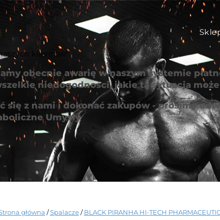
Skle
naszych klientów!
amy obecnie awarię w naszym systemie płatno
szelkie niedogodności, jakie ta sytuacja mo
 się z nami i dokonać zakupów - prosimy odwi
aboliczne Umysły
Strona główna
/
Spalacze
/
BLACK PIRANHA HI-TECH PHARMACEUTI