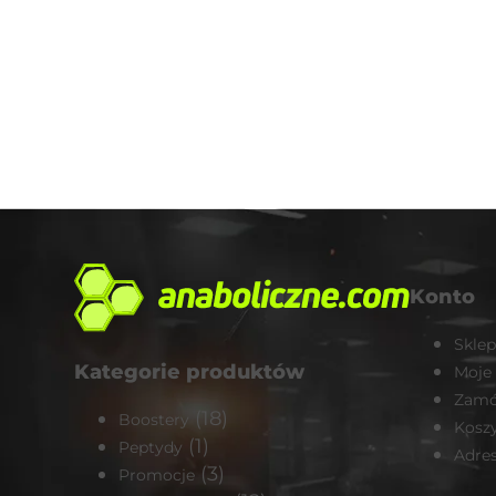
Konto
Sklep
Kategorie produktów
Moje
Zamó
(18)
Boostery
Kosz
(1)
Peptydy
Adre
(3)
Promocje