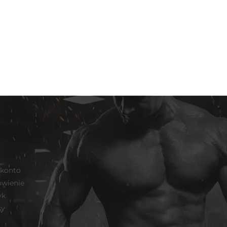
 konto
wienie
yk
sy