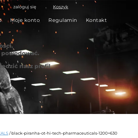
zaloguj się
Koszyk
p
Moje konto
Regulamin
Kontakt
ści.
że powodować.
edzić nasz profil
CALS
/ black-piranha-ot-hi-tech-pharmaceuticals-1200×630