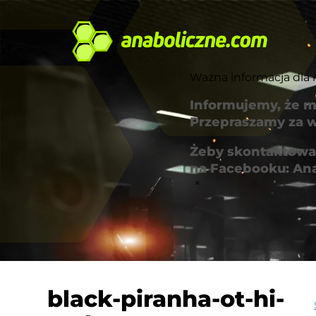
Ważna informacja dla 
Informujemy, że m
Przepraszamy za w
Żeby skontaktować
na Facebooku: An
×
black-piranha-ot-hi-