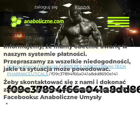
zaloguj się
Koszyk
Ważna informacja dla naszych klientów!
Informujemy, że mamy obecnie awarię w
naszym systemie płatności.
Przepraszamy za wszelkie niedogodności,
Strona główna
/
Spalacze
/
STIMEREX HARDCORE HI-TECH
jakie ta sytuacja może powodować.
PHARMACEUTICALS
/ f09c37894f66a041a8dd8690e141
Żeby skontaktować się z nami i dokonać
f09c37894f66a041a8dd8
zakupów - prosimy odwiedzić nasz profil na
Facebooku: Anaboliczne Umysły
×