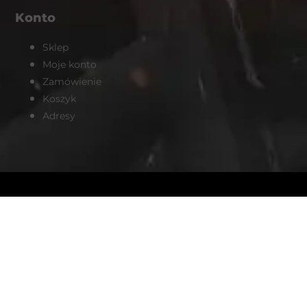
Konto
Sklep
Moje konto
Zamówienie
Koszyk
Adresy
Продвижение интернет-магазина анаболиков в Польше от
seosolution.ua/prodvizhenie-sajta-
poland.html
| Redmondpharmacy.com is the best
oral steroids
place buy legal
online EU safely and
discreetly