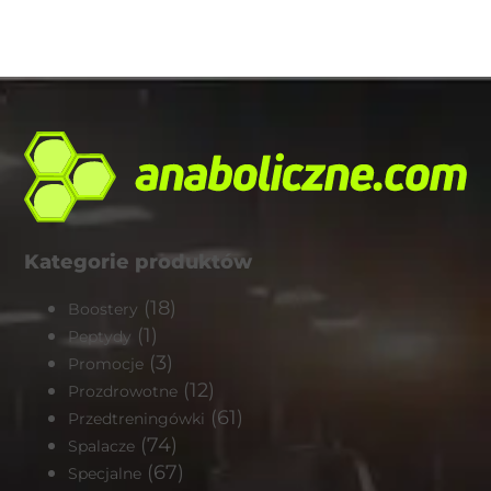
Kategorie produktów
(18)
Boostery
(1)
Peptydy
(3)
Promocje
(12)
Prozdrowotne
(61)
Przedtreningówki
(74)
Spalacze
(67)
Specjalne