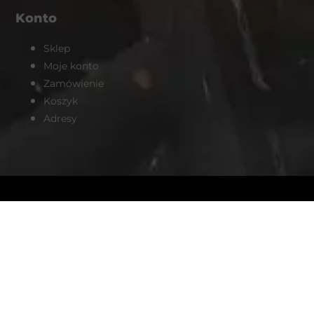
Konto
Sklep
Moje konto
Zamówienie
Koszyk
Adresy
Продвижение интернет-магазина анаболиков в Польше от
seosolution.ua/prodvizhenie-sajta-
poland.html
| Redmondpharmacy.com is the best
oral steroids
place buy legal
online EU safely and
discreetly