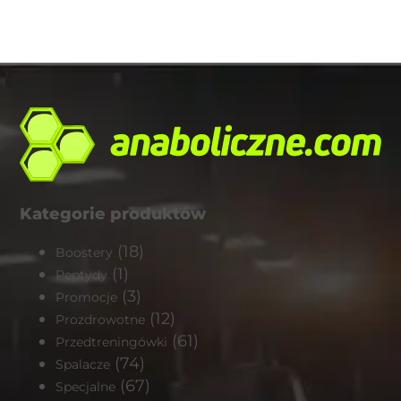
Kategorie produktów
(18)
Boostery
(1)
Peptydy
(3)
Promocje
(12)
Prozdrowotne
(61)
Przedtreningówki
(74)
Spalacze
(67)
Specjalne