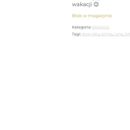
wakacji 😉
Brak w magazynie
Kategoria:
Spalacze
Tagi:
dark labs
,
dmha
,
joha
,
Jo