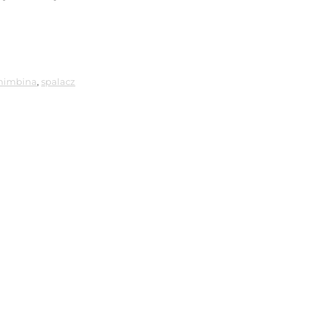
himbina
,
spalacz