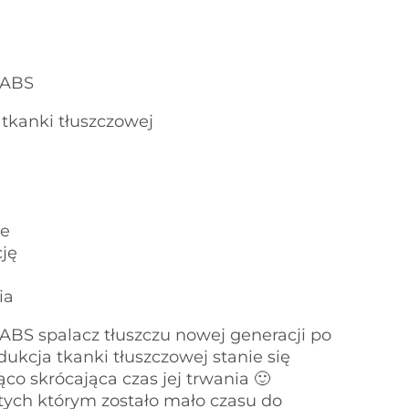
LABS
tkanki tłuszczowej
ze
cję
ia
S spalacz tłuszczu nowej generacji po
dukcja tkanki tłuszczowej stanie się
co skrócająca czas jej trwania 🙂
tych którym zostało mało czasu do