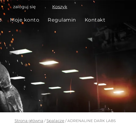
zaloguj się
Koszyk
p
Moje konto
Regulamin
Kontakt
Strona główna
Spalacze
/
/ ADRENALINE DARK LABS