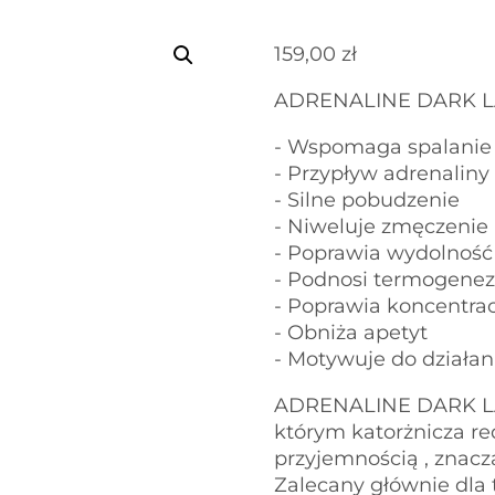
159,00
zł
ADRENALINE DARK 
- Wspomaga spalanie 
- Przypływ adrenaliny
- Silne pobudzenie
- Niweluje zmęczenie
- Poprawia wydolność
- Podnosi termogene
- Poprawia koncentra
- Obniża apetyt
- Motywuje do działan
ADRENALINE DARK LAB
którym katorżnicza re
przyjemnością , znaczą
Zalecany głównie dla 