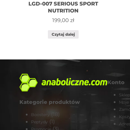
LGD-007 SERIOUS SPORT
NUTRITION
199,00
zł
Czytaj dalej
Konto
Sklep
Kategorie produktów
Moje
Zamó
(18)
Boostery
Kosz
(1)
Peptydy
Adre
(3)
Promocje