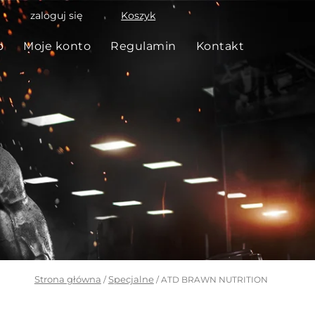
zaloguj się
Koszyk
p
Moje konto
Regulamin
Kontakt
Strona główna
Specjalne
/
/ ATD BRAWN NUTRITION