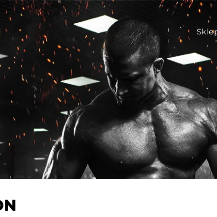
Skle
ON