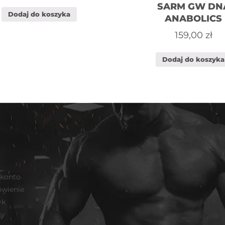
SARM GW DN
Dodaj do koszyka
ANABOLICS
159,00
zł
Dodaj do koszyka
 konto
wienie
yk
sy