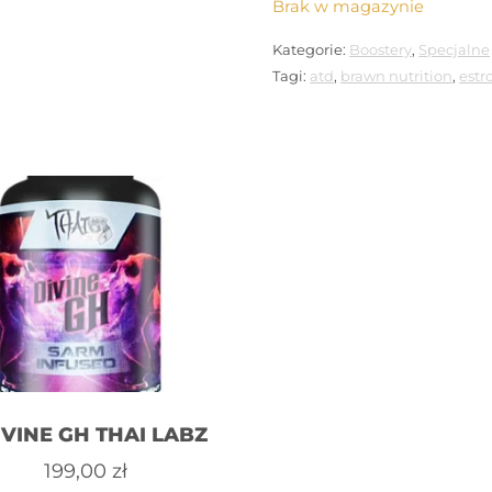
Brak w magazynie
Kategorie:
Boostery
,
Specjalne
Tagi:
atd
,
brawn nutrition
,
estr
IVINE GH THAI LABZ
199,00
zł