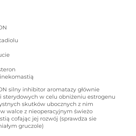
ON
tadiolu
ucie
steron
ginekomastią
silny inhibitor aromatazy głównie
i sterydowych w celu obniżeniu estrogenu
zystnych skutków ubocznych z nim
w walce z nieoperacyjnym świeżo
ią cofając jej rozwój (sprawdza sie
niałym gruczole)