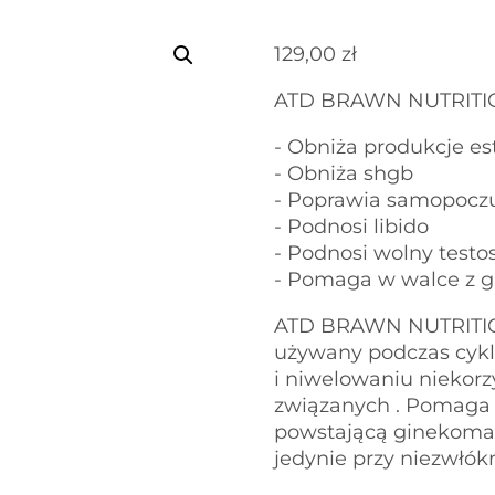
129,00
zł
ATD BRAWN NUTRITI
- Obniża produkcje es
- Obniża shgb
- Poprawia samopocz
- Podnosi libido
- Podnosi wolny testo
- Pomaga w walce z 
ATD BRAWN NUTRITION 
używany podczas cykl
i niwelowaniu niekor
związanych . Pomaga 
powstającą ginekomast
jedynie przy niezwłók