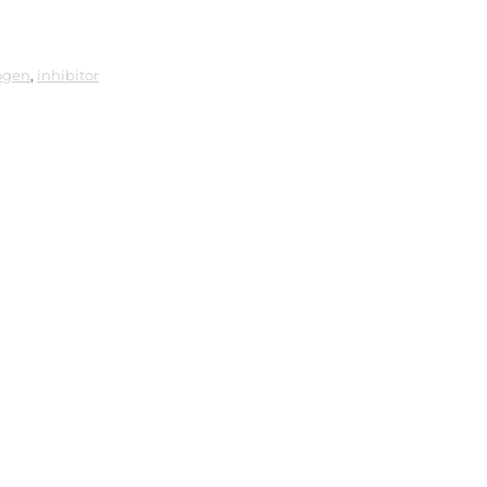
ogen
,
inhibitor