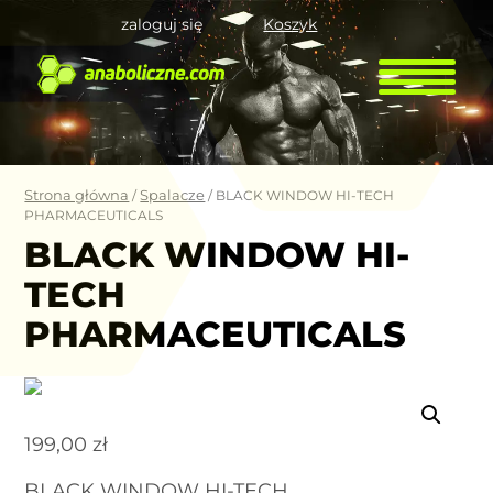
zaloguj się
Koszyk
Strona główna
Spalacze
/
/ BLACK WINDOW HI-TECH
PHARMACEUTICALS
BLACK WINDOW HI-
TECH
PHARMACEUTICALS
199,00
zł
BLACK WINDOW HI-TECH