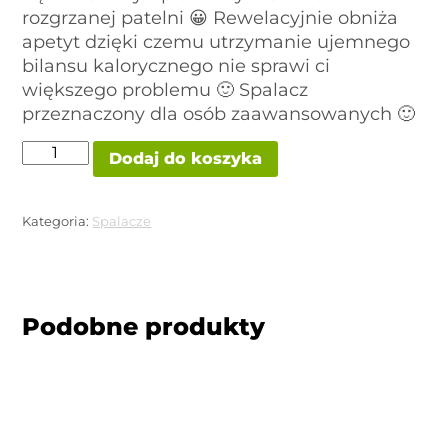
rozgrzanej patelni 😀 Rewelacyjnie obniża
apetyt dzięki czemu utrzymanie ujemnego
bilansu kalorycznego nie sprawi ci
większego problemu 🙂 Spalacz
przeznaczony dla osób zaawansowanych 🙂
ilość
Dodaj do koszyka
BLACK
WINDOW
HI-
TECH
Kategoria:
Spalacze
PHARMACEUTICALS
Podobne produkty