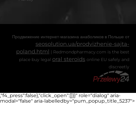
Продвижение интернет-магазина анаболиков в Польше от
seosolution.ua/prodvizhenie-sajta-
poland.html
| Redmondpharmacy.com is the best
oral steroids
place buy legal
online EU safely and
discreetly
,"f4_press":false},"click_open":[]}}" role="dialog" aria-
modal="false" aria-labelledby="pum_popup_title_5237">