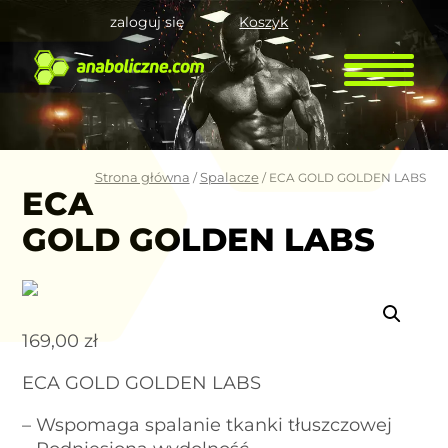
zaloguj się
Koszyk
Strona główna
Spalacze
/
/ ECA GOLD GOLDEN LABS
ECA
GOLD GOLDEN LABS
169,00
zł
ECA GOLD GOLDEN LABS
– Wspomaga spalanie tkanki tłuszczowej