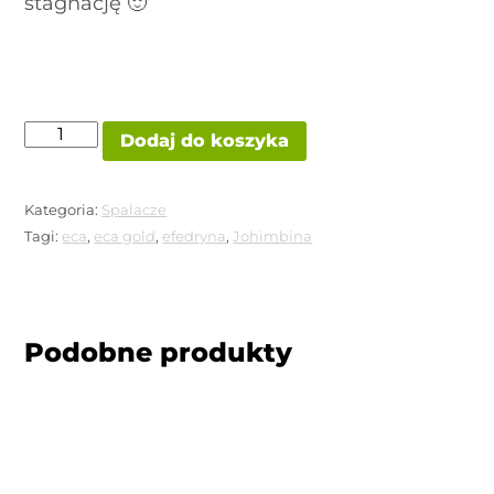
stagnację 🙂
ilość
Dodaj do koszyka
ECA
GOLD
GOLDEN
LABS
Kategoria:
Spalacze
Tagi:
eca
,
eca gold
,
efedryna
,
Johimbina
Podobne produkty