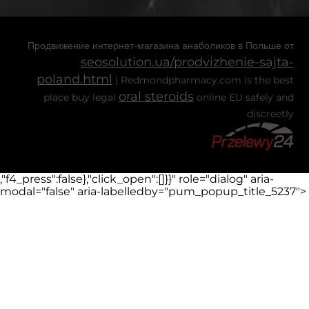
Продвижение интернет-магазина анаболиков в Польше от
seosolution.ua/prodvizhenie-sajta-
poland.html
| Redmondpharmacy.com is the best
oral steroids
place buy legal
online EU safely and
discreetly
,"f4_press":false},"click_open":[]}}" role="dialog" aria-
modal="false" aria-labelledby="pum_popup_title_5237">