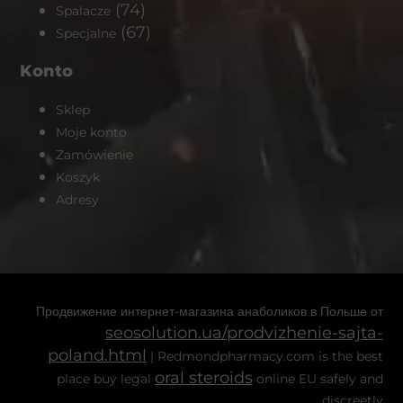
(74)
Spalacze
(67)
Specjalne
Konto
Sklep
Moje konto
Zamówienie
Koszyk
Adresy
Продвижение интернет-магазина анаболиков в Польше от
seosolution.ua/prodvizhenie-sajta-
poland.html
| Redmondpharmacy.com is the best
oral steroids
place buy legal
online EU safely and
discreetly