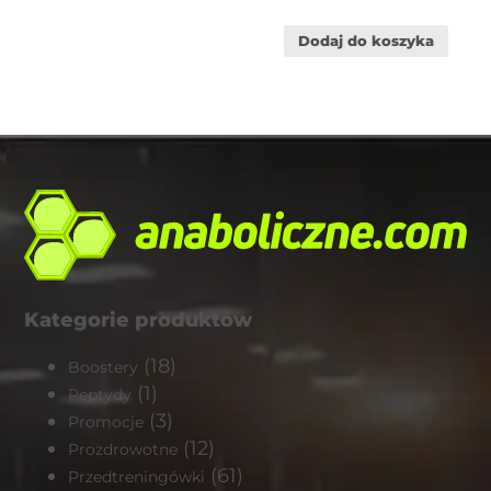
Dodaj do koszyka
Kategorie produktów
(18)
Boostery
(1)
Peptydy
(3)
Promocje
(12)
Prozdrowotne
(61)
Przedtreningówki