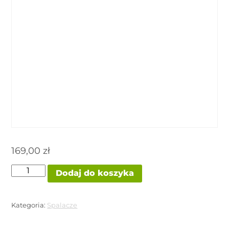
169,00
zł
ilość
Dodaj do koszyka
LIPO
SHRED
HAMMER
LABZ
Kategoria:
Spalacze