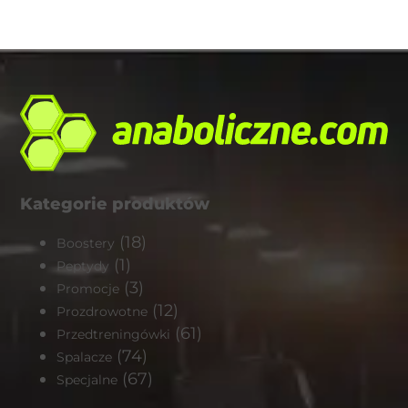
Kategorie produktów
(18)
Boostery
(1)
Peptydy
(3)
Promocje
(12)
Prozdrowotne
(61)
Przedtreningówki
(74)
Spalacze
(67)
Specjalne