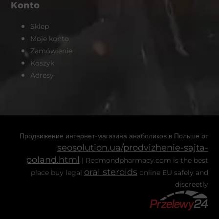
Konto
Sklep
Moje konto
Zamówienie
Koszyk
Adresy
Продвижение интернет-магазина анаболиков в Польше от
seosolution.ua/prodvizhenie-sajta-
poland.html
| Redmondpharmacy.com is the best
oral steroids
place buy legal
online EU safely and
discreetly