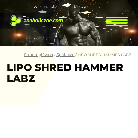
zaloguj się
Koszyk
Strona główna
Spalacze
/
/ LIPO SHRED HAMMER LABZ
LIPO SHRED HAMMER
LABZ