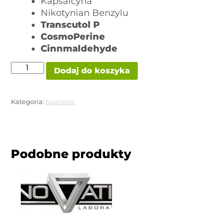
Kapsaicyna
Nikotynian Benzylu
Transcutol P
CosmoPerine
Cinnmaldehyde
ilość
Dodaj do koszyka
LIPODRINE
THERMOGENIC
GEL
(żel
Kategoria:
Spalacze
do
stosowania
miejscowego)
Podobne produkty