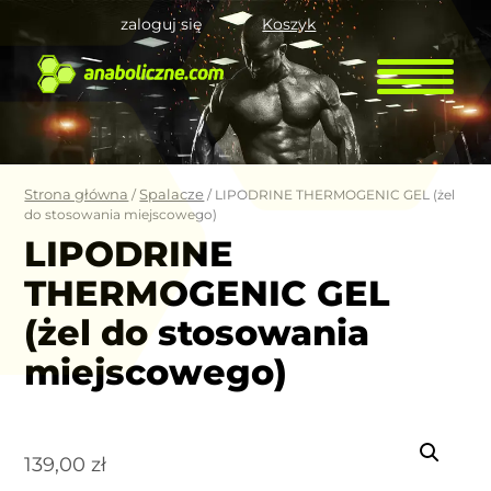
zaloguj się
Koszyk
Strona główna
Spalacze
/
/ LIPODRINE THERMOGENIC GEL (żel
do stosowania miejscowego)
LIPODRINE
THERMOGENIC GEL
(żel do stosowania
miejscowego)
139,00
zł