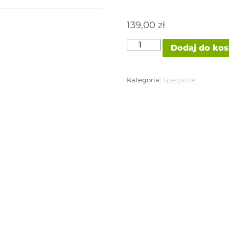
139,00
zł
ilość
Dodaj do ko
OSTA
STRENGTH
HAMMER
LABZ
Kategoria:
Specjalne