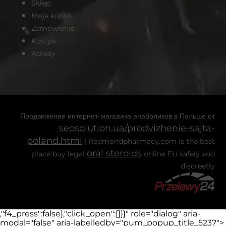
Sklep
Moje konto
Zamówienie
Koszyk
Adresy
Продвижение интернет-магазина анаболиков в Польше от
seosolution.ua/prodvizhenie-sajta-
poland.html
| Redmondpharmacy.com is the best
oral steroids
place buy legal
online EU safely and
discreetly
,"f4_press":false},"click_open":[]}}" role="dialog" aria-
modal="false" aria-labelledby="pum_popup_title_5237">