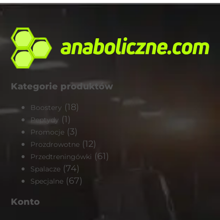
Kategorie produktów
(18)
Boostery
(1)
Peptydy
(3)
Promocje
(12)
Prozdrowotne
(61)
Przedtreningówki
(74)
Spalacze
(67)
Specjalne
Konto