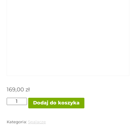
169,00
zł
ilość
Dodaj do koszyka
OXY-
DREN
HAMMER
LABZ
Kategoria:
Spalacze