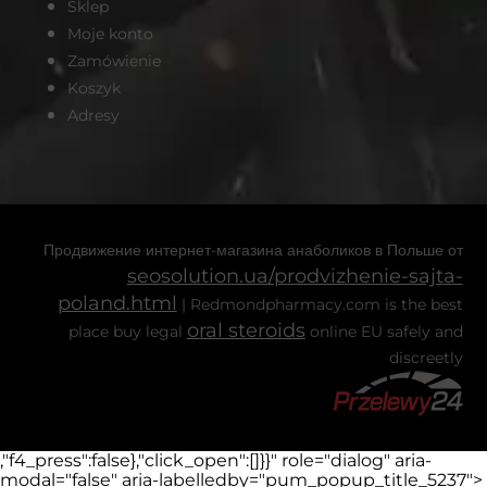
Sklep
Moje konto
Zamówienie
Koszyk
Adresy
Продвижение интернет-магазина анаболиков в Польше от
seosolution.ua/prodvizhenie-sajta-
poland.html
| Redmondpharmacy.com is the best
oral steroids
place buy legal
online EU safely and
discreetly
,"f4_press":false},"click_open":[]}}" role="dialog" aria-
modal="false" aria-labelledby="pum_popup_title_5237">