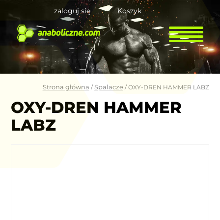
zaloguj się
Koszyk
Strona główna
Spalacze
/
/ OXY-DREN HAMMER LABZ
OXY-DREN HAMMER
LABZ