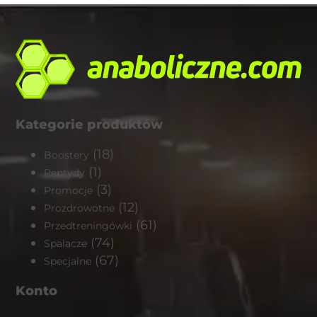
Kategorie produktów
(18)
Boostery
(1)
Peptydy
(3)
Promocje
(12)
Prozdrowotne
(61)
Przedtreningówki
(74)
Spalacze
(67)
Specjalne
Konto