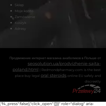
Sklep
Moje konto
Zamówienie
Koszyk
Adresy
Продвижение интернет-магазина анаболиков в Польше от
seosolution.ua/prodvizhenie-sajta-
poland.html
| Redmondpharmacy.com is the best
oral steroids
place buy legal
online EU safely and
discreetly
,"f4_press":false},"click_open":[]}}" role="dialog" aria-