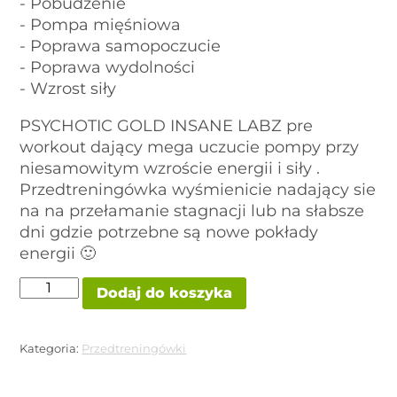
- Pobudzenie
- Pompa mięśniowa
- Poprawa samopoczucie
- Poprawa wydolności
- Wzrost siły
PSYCHOTIC GOLD INSANE LABZ pre
workout dający mega uczucie pompy przy
niesamowitym wzroście energii i siły .
Przedtreningówka wyśmienicie nadający sie
na na przełamanie stagnacji lub na słabsze
dni gdzie potrzebne są nowe pokłady
energii 🙂
ilość
Dodaj do koszyka
PSYCHOTIC
GOLD
INSANE
LABZ
Kategoria:
Przedtreningówki