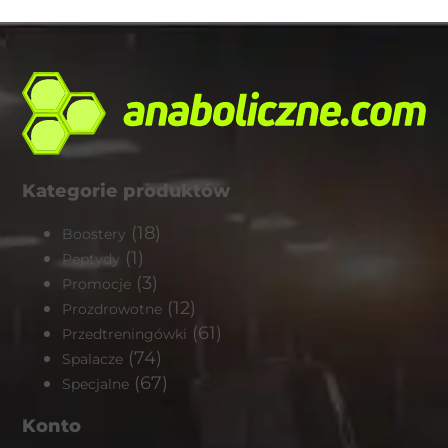
Kategorie produktów
(18)
Boostery
(1)
Peptydy
(3)
Promocje
(12)
Prozdrowotne
(61)
Przedtreningówki
(74)
Spalacze
(67)
Specjalne
Konto