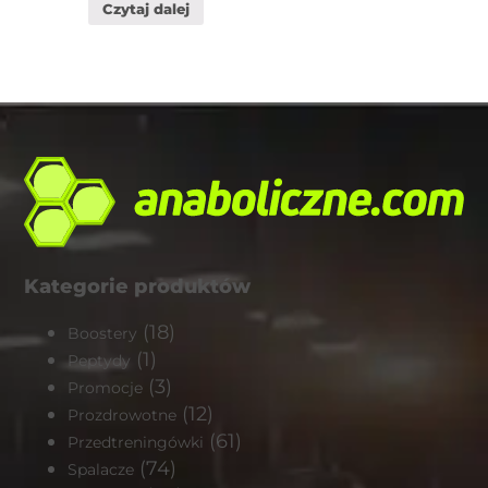
Czytaj dalej
Kategorie produktów
(18)
Boostery
(1)
Peptydy
(3)
Promocje
(12)
Prozdrowotne
(61)
Przedtreningówki
(74)
Spalacze