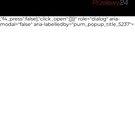
,"f4_press":false},"click_open":[]}}" role="dialog" aria-
modal="false" aria-labelledby="pum_popup_title_5237">