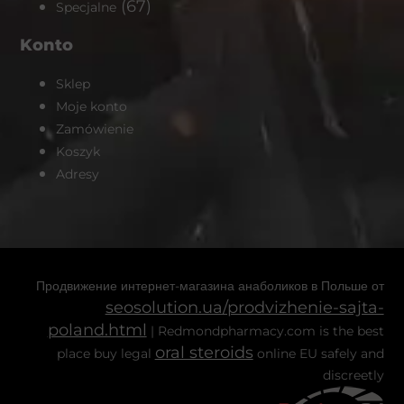
(67)
Specjalne
Konto
Sklep
Moje konto
Zamówienie
Koszyk
Adresy
Продвижение интернет-магазина анаболиков в Польше от
seosolution.ua/prodvizhenie-sajta-
poland.html
| Redmondpharmacy.com is the best
oral steroids
place buy legal
online EU safely and
discreetly