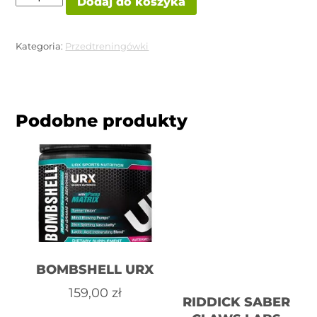
Dodaj do koszyka
ROCKY
KO
ROUND
2
Kategoria:
Przedtreningówki
SUBMISSION
SCIENCE
Podobne produkty
BOMBSHELL URX
159,00
zł
RIDDICK SABER