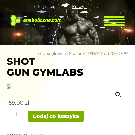
zaloguj się
Koszyk
Strona główna
Spalacze
/
/ SHOT GUN GYMLABS
SHOT
GUN GYMLABS
159,00
zł
ilość
Dodaj do koszyka
SHOT
GUN
GYMLABS
Kategoria:
Spalacze