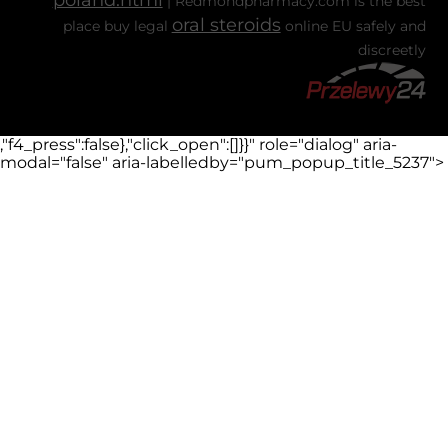
poland.html
| Redmondpharmacy.com is the best
oral steroids
place buy legal
online EU safely and
discreetly
,"f4_press":false},"click_open":[]}}" role="dialog" aria-
modal="false" aria-labelledby="pum_popup_title_5237">