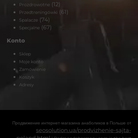
(12)
Prozdrowotne
(61)
Przedtreningówki
(74)
Spalacze
(67)
Specjalne
Konto
Sklep
Moje konto
Zamówienie
Koszyk
Adresy
Продвижение интернет-магазина анаболиков в Польше от
seosolution.ua/prodvizhenie-sajta-