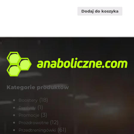
Dodaj do koszyka
Kategorie produktów
(18)
Boostery
(1)
Peptydy
(3)
Promocje
(12)
Prozdrowotne
(61)
Przedtreningówki