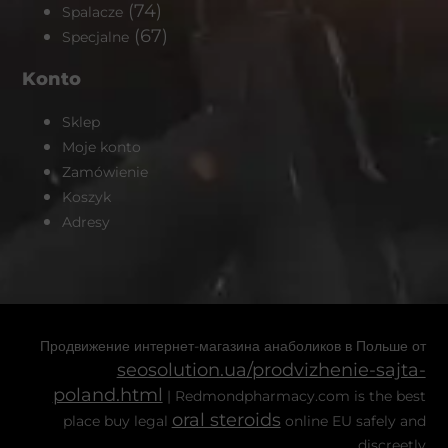
(74)
Spalacze
(67)
Specjalne
Konto
Sklep
Moje konto
Zamówienie
Koszyk
Adresy
Продвижение интернет-магазина анаболиков в Польше от
seosolution.ua/prodvizhenie-sajta-
poland.html
| Redmondpharmacy.com is the best
oral steroids
place buy legal
online EU safely and
discreetly