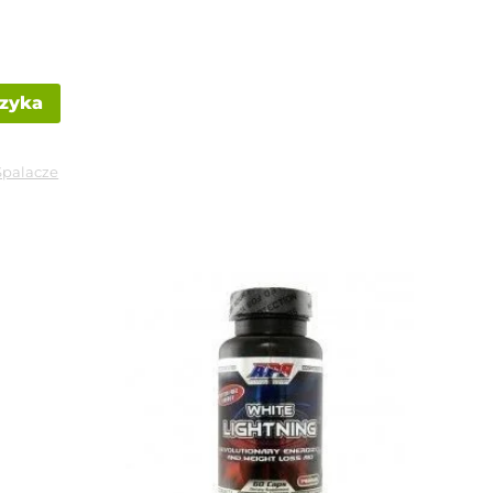
szyka
Spalacze