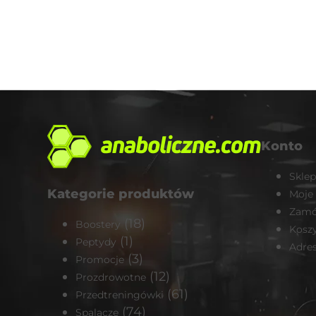
Konto
Sklep
Kategorie produktów
Moje
Zamó
(18)
Boostery
Kosz
(1)
Peptydy
Adre
(3)
Promocje
(12)
Prozdrowotne
(61)
Przedtreningówki
(74)
Spalacze