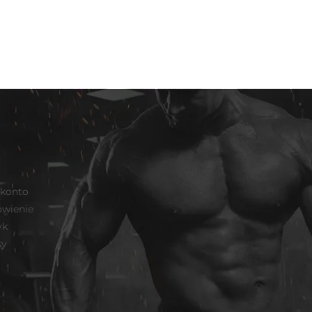
 konto
wienie
yk
sy