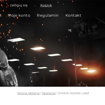
zaloguj się
Koszyk
p
Moje konto
Regulamin
Kontakt
Strona główna
Spalacze
/
/ STRAIN INSANE LABZ