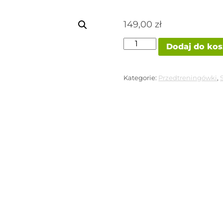
149,00
zł
ilość
Dodaj do ko
STRAIN
INSANE
LABZ
Kategorie:
Przedtreningówki
,