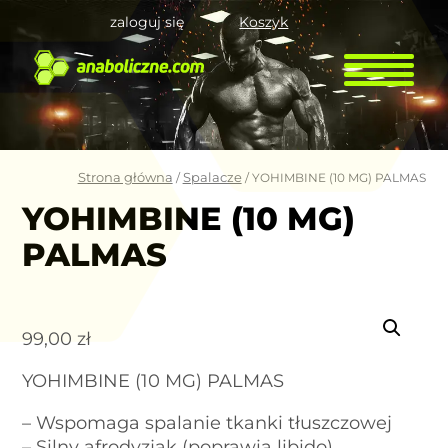
zaloguj się
Koszyk
Strona główna
Spalacze
/
/ YOHIMBINE (10 MG) PALMAS
YOHIMBINE (10 MG)
PALMAS
99,00
zł
YOHIMBINE (10 MG) PALMAS
– Wspomaga spalanie tkanki tłuszczowej
– Silny afrodyzjak (poprawia libido)