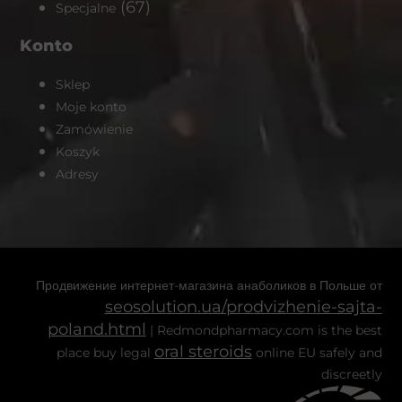
(67)
Specjalne
Konto
Sklep
Moje konto
Zamówienie
Koszyk
Adresy
Продвижение интернет-магазина анаболиков в Польше от
seosolution.ua/prodvizhenie-sajta-
poland.html
| Redmondpharmacy.com is the best
oral steroids
place buy legal
online EU safely and
discreetly