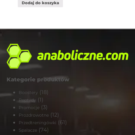
Dodaj do koszyka
Kategorie produktów
(18)
Boostery
(1)
Peptydy
(3)
Promocje
(12)
Prozdrowotne
(61)
Przedtreningówki
(74)
Spalacze