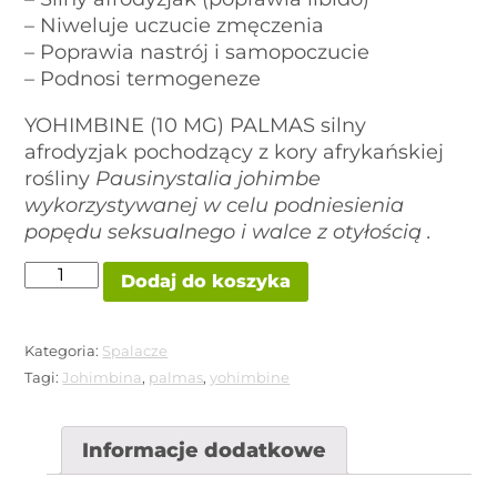
– Niweluje uczucie zmęczenia
– Poprawia nastrój i samopoczucie
– Podnosi termogeneze
YOHIMBINE (10 MG) PALMAS silny
afrodyzjak pochodzący z kory afrykańskiej
rośliny
Pausinystalia johimbe
wykorzystywanej w celu podniesienia
popędu seksualnego i walce z otyłością .
ilość
Dodaj do koszyka
YOHIMBINE
(10
MG)
PALMAS
Kategoria:
Spalacze
Tagi:
Johimbina
,
palmas
,
yohimbine
Informacje dodatkowe