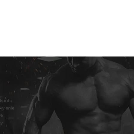
 konto
wienie
yk
sy