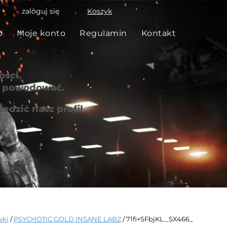
zaloguj się
Koszyk
p
Moje konto
Regulamin
Kontakt
ści.
że powodować.
edzić nasz profil
wki
/
PSYCHOTIC GOLD INSANE LABZ
/ 71fi+SFbjKL._SX466_