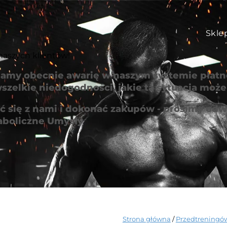
Skle
naszych klientów!
amy obecnie awarię w naszym systemie płatno
szelkie niedogodności, jakie ta sytuacja mo
 się z nami i dokonać zakupów - prosimy odwi
aboliczne Umysły
Strona główna
/
Przedtreningó