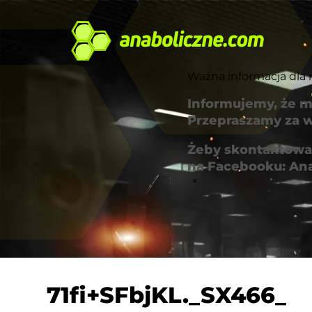
Ważna informacja dla 
Informujemy, że m
Przepraszamy za w
Żeby skontaktować
na Facebooku: An
×
71fi+SFbjKL._SX466_