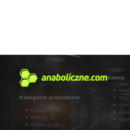
Konto
Sklep
Kategorie produktów
Moje
Zamó
(18)
Boostery
Kosz
(1)
Peptydy
Adre
(3)
Promocje