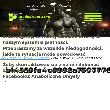
zaloguj się
Koszyk
Ważna informacja dla naszych klientów!
Informujemy, że mamy obecnie awarię w
naszym systemie płatności.
Przepraszamy za wszelkie niedogodności,
jakie ta sytuacja może powodować.
b14559fa4c8992a75077768f2bc9
/ b14559fa4c8992a75077768f2bc9
Żeby skontaktować się z nami i dokonać
b14559fa4c8992a750777
zakupów - prosimy odwiedzić nasz profil na
Facebooku: Anaboliczne Umysły
×