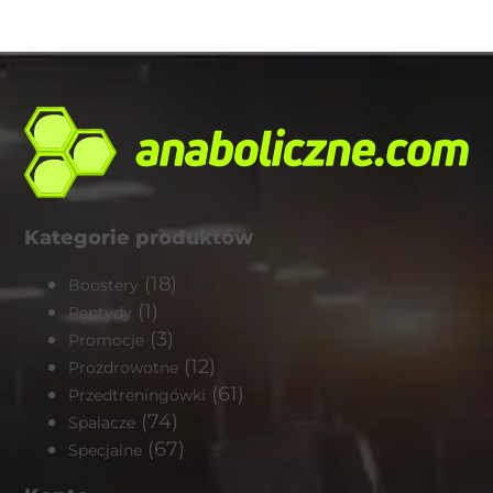
Kategorie produktów
(18)
Boostery
(1)
Peptydy
(3)
Promocje
(12)
Prozdrowotne
(61)
Przedtreningówki
(74)
Spalacze
(67)
Specjalne