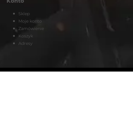
Konto
Sklep
Moje konto
Zamówienie
Koszyk
Adresy
Продвижение интернет-магазина анаболиков в Польше от
seosolution.ua/prodvizhenie-sajta-
poland.html
| Redmondpharmacy.com is the best
oral steroids
place buy legal
online EU safely and
discreetly